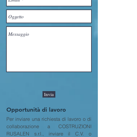
Invia
Opportunità di lavoro
Per inviare una richiesta di lavoro o di
collaborazione a COSTRUZIONI
RUSALEN s.r.l., inviare il C.V. o