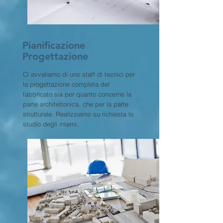
Pianificazione
Progettazione
Ci avvaliamo di uno staff di tecnici per
la progettazione completa del
fabbricato sia per quanto concerne la
parte architettonica, che per la parte
strutturale. Realizziamo su richiesta lo
studio degli interni.