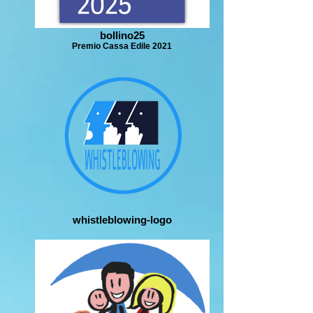
bollino25
Premio Cassa Edile 2021
whistleblowing-logo