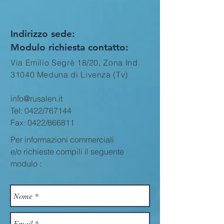
Indirizzo sede:
Modulo richiesta contatto:
Via Emilio Segrè 18/20, Zona Ind.
31040 Meduna di Livenza (Tv)
info@rusalen.it
Tel: 0422/767144
Fax: 0422/866811
Per informazioni commerciali
e/o richieste compili il seguente
modulo :