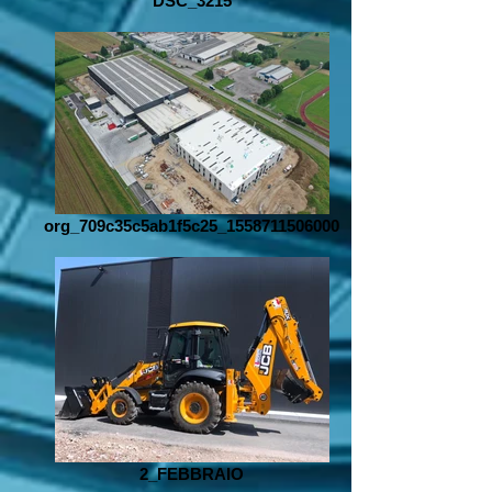
DSC_3215
org_709c35c5ab1f5c25_1558711506000
2_FEBBRAIO