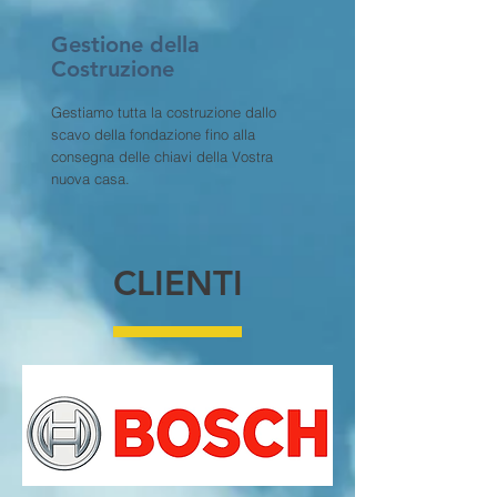
Gestione della
Costruzione
Gestiamo tutta la costruzione dallo
scavo della fondazione fino alla
consegna delle chiavi della Vostra
nuova casa.
CLIENTI