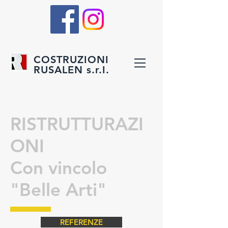
COSTRUZIONI
RUSALEN s.r.I.
RISTRUTTURAZI
ONI
Con vincolo
"Belle Arti"
REFERENZE